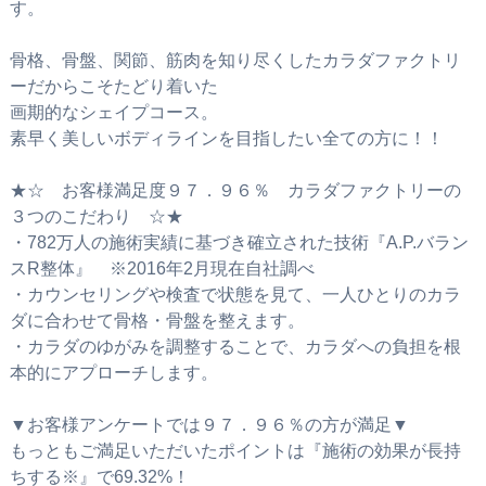
す。
骨格、骨盤、関節、筋肉を知り尽くしたカラダファクトリ
ーだからこそたどり着いた
画期的なシェイプコース。
素早く美しいボディラインを目指したい全ての方に！！
★☆ お客様満足度９７．９６％ カラダファクトリーの
３つのこだわり ☆★
・782万人の施術実績に基づき確立された技術『A.P.バラン
スR整体』 ※2016年2月現在自社調べ
・カウンセリングや検査で状態を見て、一人ひとりのカラ
ダに合わせて骨格・骨盤を整えます。
・カラダのゆがみを調整することで、カラダへの負担を根
本的にアプローチします。
▼お客様アンケートでは９７．９６％の方が満足▼
もっともご満足いただいたポイントは『施術の効果が長持
ちする※』で69.32%！