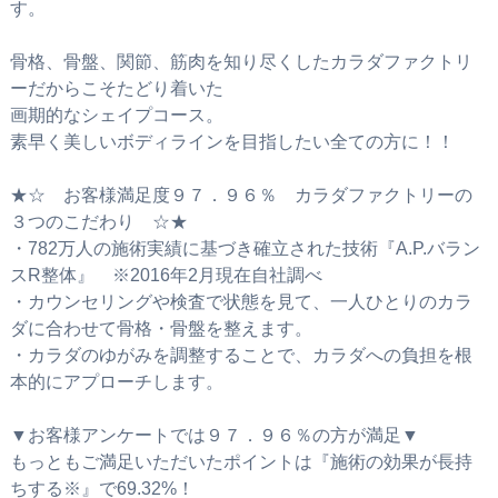
す。
骨格、骨盤、関節、筋肉を知り尽くしたカラダファクトリ
ーだからこそたどり着いた
画期的なシェイプコース。
素早く美しいボディラインを目指したい全ての方に！！
★☆ お客様満足度９７．９６％ カラダファクトリーの
３つのこだわり ☆★
・782万人の施術実績に基づき確立された技術『A.P.バラン
スR整体』 ※2016年2月現在自社調べ
・カウンセリングや検査で状態を見て、一人ひとりのカラ
ダに合わせて骨格・骨盤を整えます。
・カラダのゆがみを調整することで、カラダへの負担を根
本的にアプローチします。
▼お客様アンケートでは９７．９６％の方が満足▼
もっともご満足いただいたポイントは『施術の効果が長持
ちする※』で69.32%！